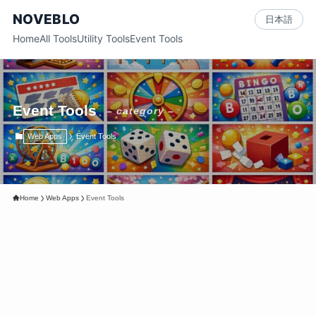
NOVEBLO
日本語
Home
All Tools
Utility Tools
Event Tools
Event Tools
– category –
Web Apps
Event Tools
Home
Web Apps
Event Tools