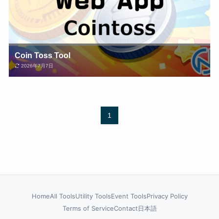
Coin Toss Tool
2026年7月7日
1
Home
All Tools
Utility Tools
Event Tools
Privacy Policy
Terms of Service
Contact
日本語