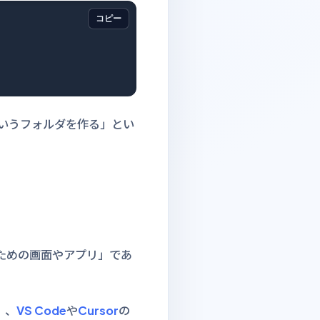
コピー
というフォルダを作る」とい
ための画面やアプリ」であ
」、
VS Code
や
Cursor
の