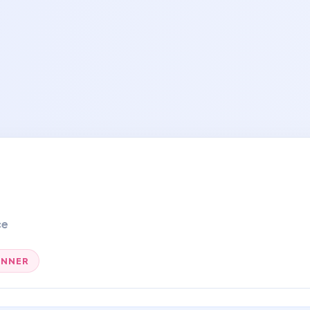
ce
INNER