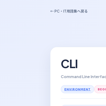
← PC・IT用語集へ戻る
CLI
Command Line Interfa
ENVIRONMENT
BEG