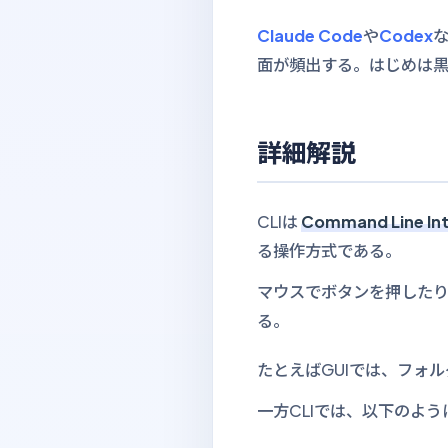
Claude Code
や
Codex
な
面が頻出する。はじめは
詳細解説
CLIは
Command Line In
る操作方式である。
マウスでボタンを押したり
る。
たとえばGUIでは、フォ
一方CLIでは、以下のよ