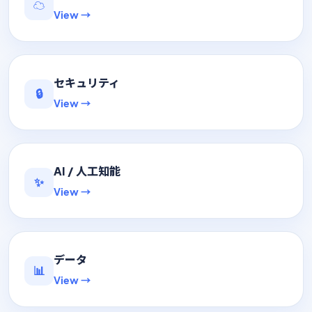
☁️
View →
セキュリティ
🔒
View →
AI / 人工知能
✨
View →
データ
📊
View →