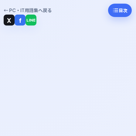
← PC・IT用語集へ戻る
目次
X
f
LINE