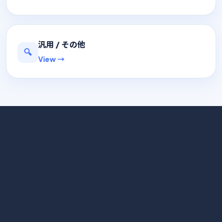
汎用 / その他
🔍
View →