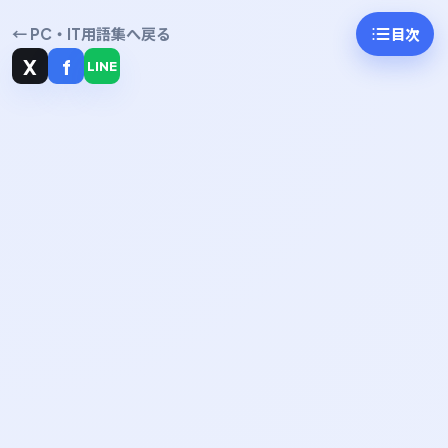
← PC・IT用語集へ戻る
目次
X
f
LINE