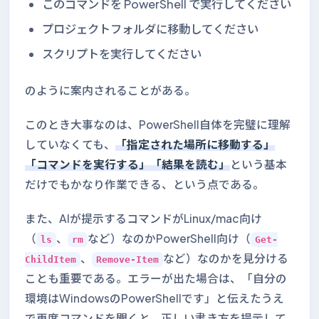
このコマンドを PowerShell で実行してください
プロジェクトフォルダに移動してください
スクリプトを実行してください
のように案内されることがある。
このとき大事なのは、PowerShell自体を完璧に理解
していなくても、
「指定された場所に移動する」
「コマンドを実行する」「結果を読む」
という基本
だけでもかなり作業できる、という点である。
また、AIが提示するコマンドがLinux/mac向け
（
、
など）なのかPowerShell向け（
ls
rm
Get-
、
など）なのかを見分ける
ChildItem
Remove-Item
ことも重要である。エラーが出た場合は、「自分の
環境はWindowsのPowerShellです」と伝えたうえ
で再度コマンドを聞くと、正しい書き方を提示して