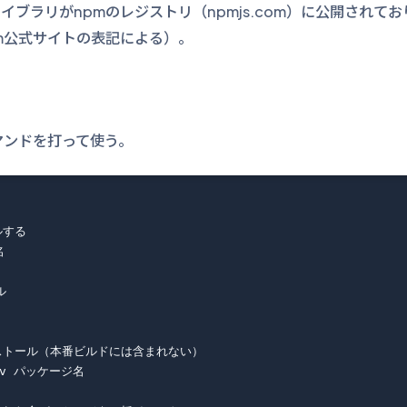
ブラリがnpmのレジストリ（npmjs.com）に公開されてお
m公式サイトの表記による）。
マンドを打って使う。
する





ストール（本番ビルドには含まれない）

dev パッケージ名
