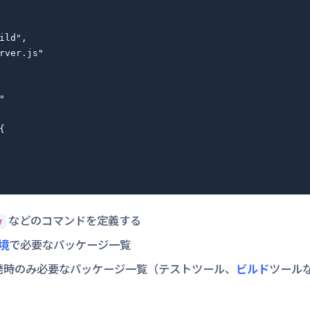
ild",

rver.js"





などのコマンドを定義する
v
境
で必要なパッケージ一覧
開発時のみ必要なパッケージ一覧（テストツール、
ビルド
ツール