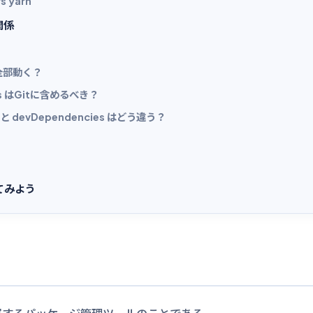
s yarn
関係
 で全部動く？
es はGitに含めるべき？
s と devDependencies はどう違う？
てみよう
）