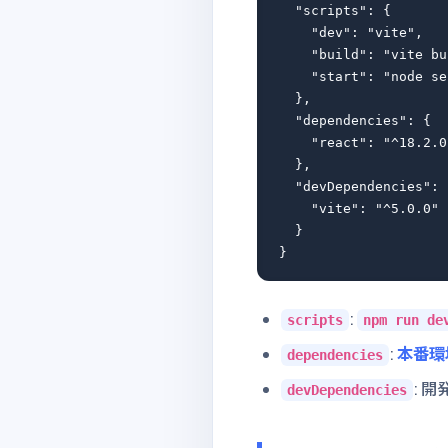
  "scripts": {

    "dev": "vite",

    "build": "vite bu
    "start": "node se
  },

  "dependencies": {

    "react": "^18.2.0"
  },

  "devDependencies": {
    "vite": "^5.0.0"

  }

:
scripts
npm run de
:
本番環
dependencies
: 
devDependencies