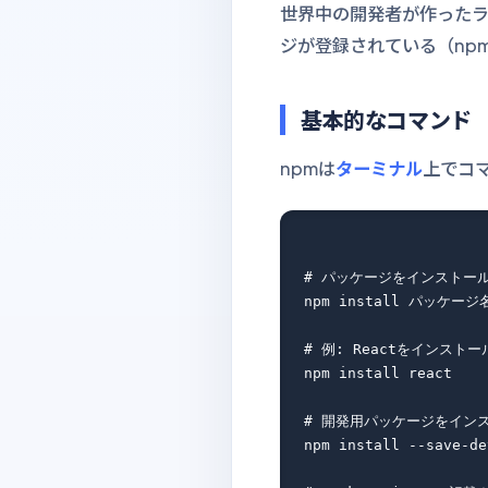
世界中の開発者が作ったライ
ジが登録されている（np
基本的なコマンド
npmは
ターミナル
上でコ
# パッケージをインストール
npm install パッケージ名
# 例: Reactをインストール
npm install react

# 開発用パッケージをイン
npm install --save-