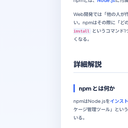
npmとは、
Node.js
に付
Web開発では「他の人が
い。npmはその際に「ど
というコマンド1
install
くなる。
詳細解説
npm とは何か
npmはNode.jsを
インス
ケージ管理ツール」という理
いる。