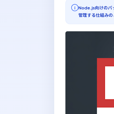
Node.js向
i
管理する仕組みの