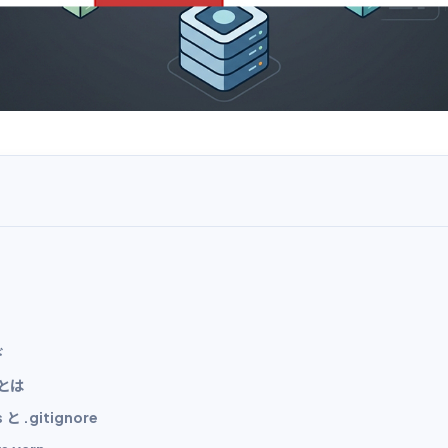
ド
 とは
と .gitignore