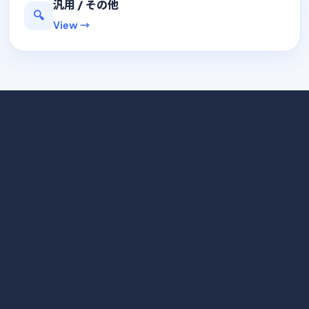
汎用 / その他
🔍
View →