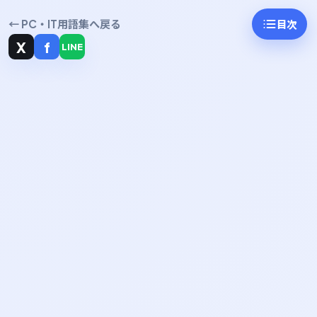
← PC・IT用語集へ戻る
目次
X
f
LINE