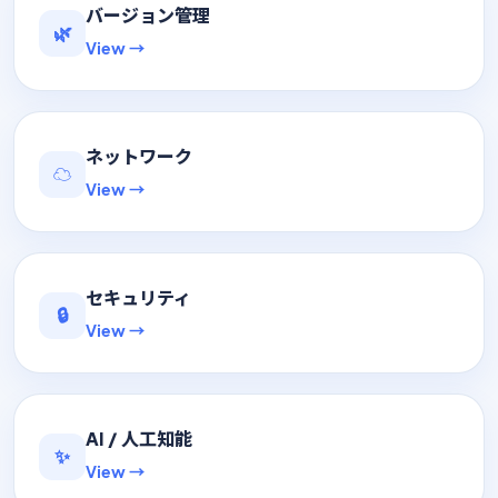
バージョン管理
🌿
View →
ネットワーク
☁️
View →
セキュリティ
🔒
View →
AI / 人工知能
✨
View →