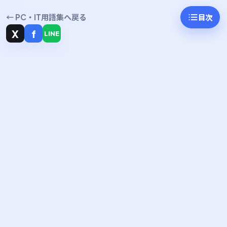
← PC・IT用語集へ戻る
目次
X
f
LINE