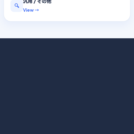
汎用 / その他
🔍
View →