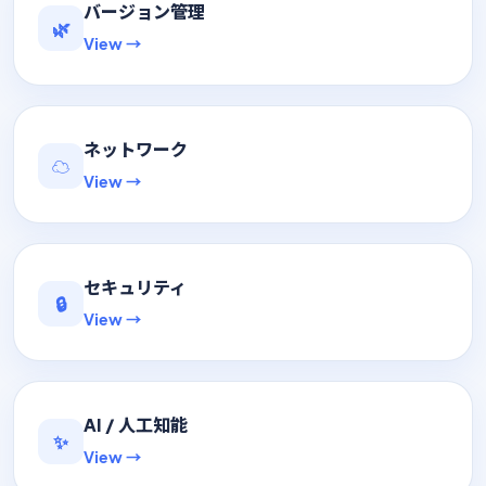
バージョン管理
🌿
View →
ネットワーク
☁️
View →
セキュリティ
🔒
View →
AI / 人工知能
✨
View →