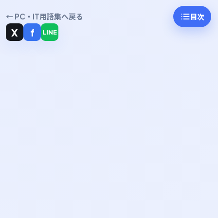
← PC・IT用語集へ戻る
目次
X
f
LINE