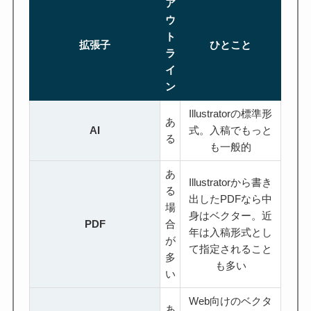
ア
ウ
ト
拡張子
ひとこと
ラ
イ
ン
Illustratorの標準形
あ
AI
式。入稿でもっと
る
も一般的
あ
Illustratorから書き
る
出したPDFなら中
場
身はベクター。近
PDF
合
年は入稿形式とし
が
て指定されること
多
も多い
い
Web向けのベクタ
あ