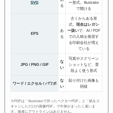
SVG
ー形式。Illustrator
る
で開ける
古くからある形
式。
現在はレガシ
あ
ー扱い
で、AI / PDF
EPS
る
での入稿を推奨す
る印刷会社が増え
ている
写真やスクリーン
な
JPG / PNG / GIF
ショットなど、普
い
段よく使う形式
な
貼り付けた画像も
ワード / エクセル / パワポ
い
同様
※PDFは「Illustratorで作ったベクターPDF」と「紙をス
キャンしただけの画像PDF」で中身がまったく違いま
す。後者にアウトラインはありません。