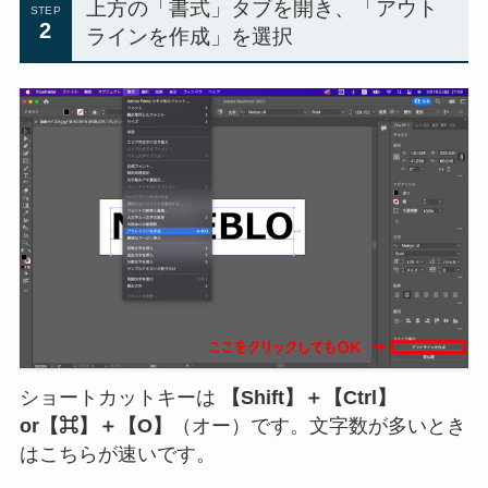
上方の「書式」タブを開き、「アウト
STEP
2
ラインを作成」を選択
ショートカットキーは
【Shift】＋【Ctrl】
or【⌘】＋【O】
（オー）です。文字数が多いとき
はこちらが速いです。