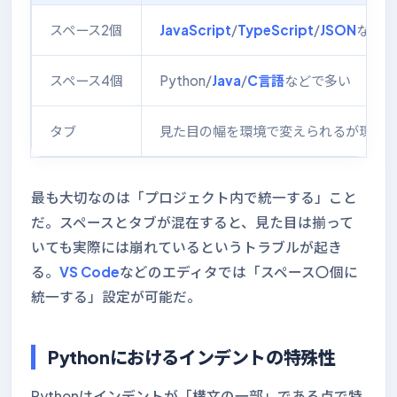
スペース2個
JavaScript
/
TypeScript
/
JSON
などで
スペース4個
Python/
Java
/
C言語
などで多い
タブ
見た目の幅を環境で変えられるが環境
最も大切なのは「プロジェクト内で統一する」こと
だ。スペースとタブが混在すると、見た目は揃って
いても実際には崩れているというトラブルが起き
る。
VS Code
などのエディタでは「スペース〇個に
統一する」設定が可能だ。
Pythonにおけるインデントの特殊性
Pythonはインデントが「構文の一部」である点で特