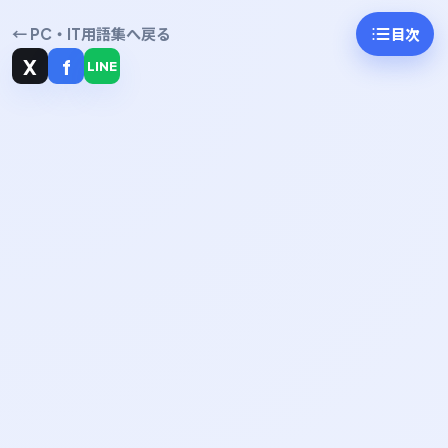
← PC・IT用語集へ戻る
目次
X
f
LINE