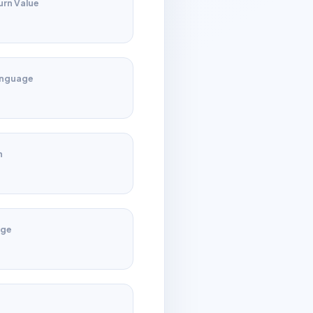
urn Value
anguage
n
age