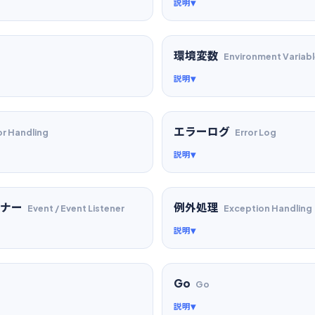
説明
環境変数
Environment Variab
説明
エラーログ
or Handling
Error Log
説明
スナー
例外処理
Event / Event Listener
Exception Handling
説明
Go
Go
説明