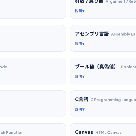
引数 / 戻り値
Argument / Ret
説明
アセンブリ言語
Assembly L
説明
ブール値（真偽値）
Code
Boolea
説明
C言語
C Programming Langu
説明
Canvas
ack Function
HTML Canvas