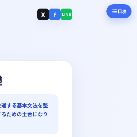
目次
X
f
LINE
礎
共通する基本文法を整
てるための土台になり