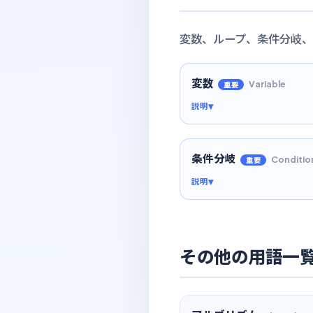
変数、ループ、条件分岐、
変数
Variable
重要
説明
条件分岐
Conditio
重要
説明
その他の用語一