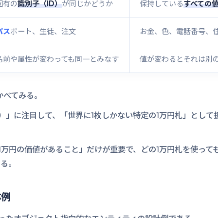
固有の
識別子（ID）
が同じかどうか
保持している
すべての
パス
ポート、生徒、注文
お金、色、電話番号、
名前や属性が変わっても同一とみなす
値が変わるとそれは別
かべてみる。
ID）」に注目して、「世界に1枚しかない特定の1万円札」とし
「1万円の価値があること」だけが重要で、どの1万円札を使って
ある。
体例