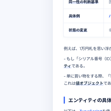
同一性の判断基準
具体例
状態の変更
例えば、1万円札を思い浮
- もし「シリアル番号（
ティ
である。
- 単に買い物をする際、
これは
値オブジェクト
で
エンティティの具