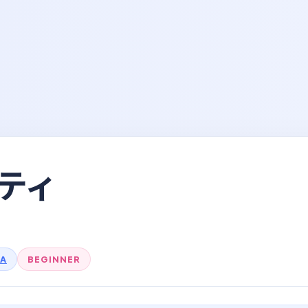
ティ
TA
BEGINNER