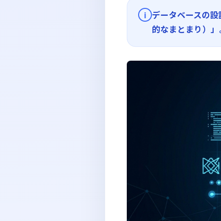
データベースの設
i
的なまとまり）」