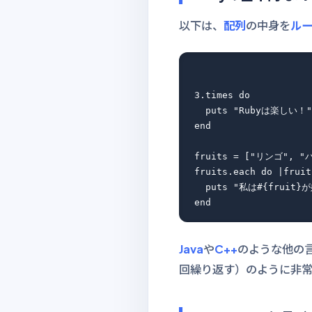
以下は、
配列
の中身を
ル
3.times do

  puts "Rubyは楽しい！"

end

fruits = ["リンゴ", "
fruits.each do |fruit|
  puts "私は#{fruit}
Java
や
C++
のような他の
回繰り返す）のように非