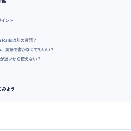
関係
ポイント
n Railsは別の言語？
ら、英語で書かなくてもいい？
度が遅いから使えない？
てみよう
）