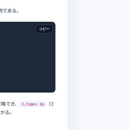
例である。
コピー
省略でき、
（3
3.times do
わかる。