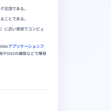
ング言語である。
いることである。
現）に近い感覚でコンピュ
Web
アプリケーション
フ
発やSNSの構築などで爆発