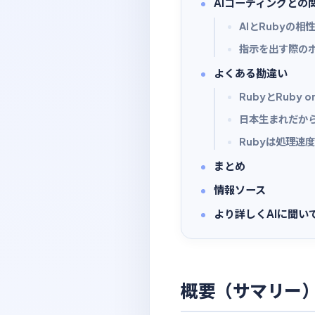
AIコーディングとの
AIとRubyの相性
指示を出す際の
よくある勘違い
RubyとRuby o
日本生まれだか
Rubyは処理速
まとめ
情報ソース
より詳しくAIに聞い
概要（サマリー