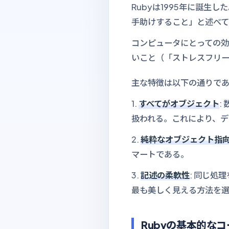
Rubyは1995年に誕生
手助けすること」と述べ
コンピュータにとっての
いこと（「ストレスフリ
主な特徴は以下の通りで
1.
すべてがオブジェクト
:
扱われる。これにより、
2.
純粋なオブジェクト指
マートである。
3.
記述の柔軟性
: 同じ
最も美しく見える方法を
Rubyの基本的な