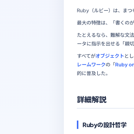
Ruby（ルビー）は、ま
最大の特徴は、「書くの
たとえるなら、難解な文
ータに指示を出せる「親
すべてが
オブジェクト
とし
レームワーク
の「
Ruby on
的に普及した。
詳細解説
Rubyの設計哲学