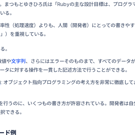
した。まつもとゆきひろ氏は「Rubyの主な設計目標は、プログ
ている。
効率性（処理速度）よりも、人間（開発者）にとっての書きやす
ー」）を重視している。
ある。
 数値や
文字列
、さらにはエラーそのものまで、すべてのデータ
データに対する操作を一貫した記述方法で行うことができる。
向
: オブジェクト指向プログラミングの考え方を非常に徹底し
処理を行うのに、いくつもの書き方が許容されている。開発者は
選択できる。
コード例