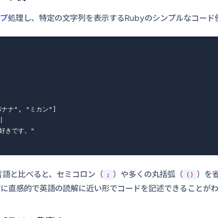
ープ
処理し、特定の文字列を表示するRubyのシンプルなコード
バナナ", "ミカン"]



が好きです。"

言語と比べると、セミコロン（
）や多くの丸括弧（
）を
;
()
常に直感的で英語の読解に近い形でコードを記述できることが