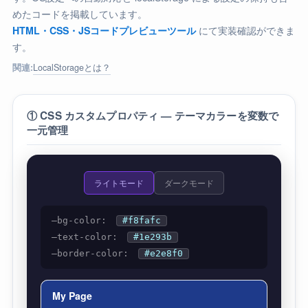
めたコードを掲載しています。
HTML・CSS・JSコードプレビューツール
にて実装確認ができま
す。
LocalStorageとは？
関連:
① CSS カスタムプロパティ — テーマカラーを変数で
一元管理
ライトモード
ダークモード
–bg-color:
#f8fafc
–text-color:
#1e293b
–border-color:
#e2e8f0
My Page