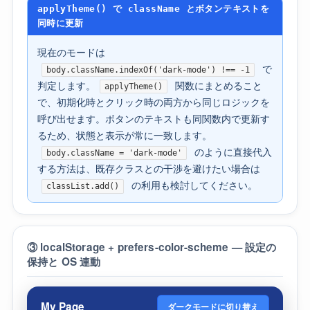
applyTheme() で className とボタンテキストを
同時に更新
現在のモードは
で
body.className.indexOf('dark-mode') !== -1
判定します。
関数にまとめること
applyTheme()
で、初期化時とクリック時の両方から同じロジックを
呼び出せます。ボタンのテキストも同関数内で更新す
るため、状態と表示が常に一致します。
のように直接代入
body.className = 'dark-mode'
する方法は、既存クラスとの干渉を避けたい場合は
の利用も検討してください。
classList.add()
③ localStorage + prefers-color-scheme — 設定の
保持と OS 連動
My Page
ダークモードに切り替え