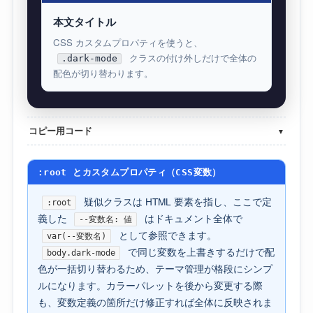
本文タイトル
CSS カスタムプロパティを使うと、
クラスの付け外しだけで全体の
.dark-mode
配色が切り替わります。
コピー用コード
▼
:root とカスタムプロパティ（CSS変数）
疑似クラスは HTML 要素を指し、ここで定
:root
義した
はドキュメント全体で
--変数名: 値
として参照できます。
var(--変数名)
で同じ変数を上書きするだけで配
body.dark-mode
色が一括切り替わるため、テーマ管理が格段にシンプ
ルになります。カラーパレットを後から変更する際
も、変数定義の箇所だけ修正すれば全体に反映されま