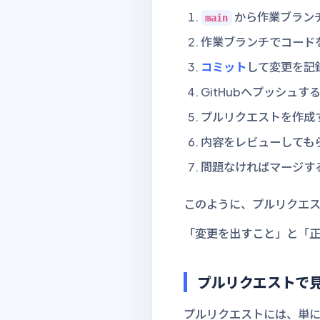
から作業ブラン
main
作業ブランチでコード
コミット
して変更を記
GitHubへプッシュす
プルリクエストを作成
内容をレビューしても
問題なければマージす
このように、プルリクエ
「変更を出すこと」と「
プルリクエストで
プルリクエストには、単