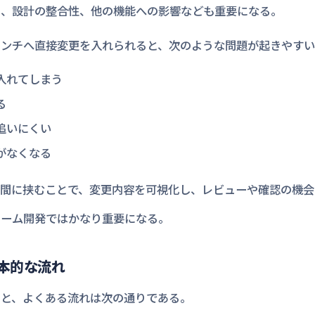
さ、設計の整合性、他の機能への影響なども重要になる。
ランチへ直接変更を入れられると、次のような問題が起きやす
入れてしまう
る
追いにくい
がなくなる
を間に挟むことで、変更内容を可視化し、レビューや確認の機会
チーム開発ではかなり重要になる。
基本的な流れ
うと、よくある流れは次の通りである。