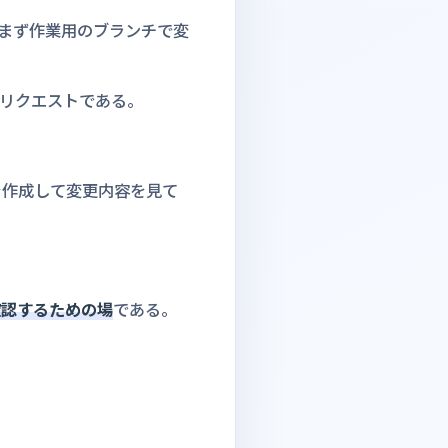
まず作業用のブランチで変
リクエストである。
を作成して変更内容を見て
確認するための場
である。