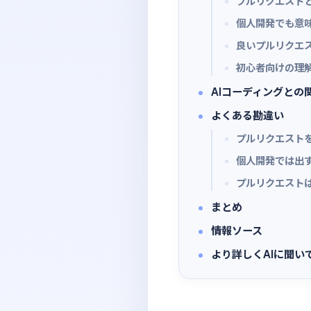
プルリクエスト
個人開発でも意
良いプルリクエ
初心者向けの理
AIコーディングとの
よくある勘違い
プルリクエスト
個人開発では出
プルリクエスト
まとめ
情報ソース
より詳しくAIに聞い