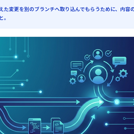
えた変更を別のブランチへ取り込んでもらうために、内容
と。