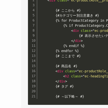
<
div
class
=
"
ec-productRole__pr
        {# ここから #}

        {#カテゴリー別注意書き #}

        {% for ProductCategory in P
            {% if ProductCategory.C
<
div
class
=
"
ec-pro
                    {# 表示させた
</
div
>
            {% endif %}

        {% endfor %}

        {# ここまで #}

        {# 商品名 #}

<
div
class
=
"
ec-productRole
<
h2
class
=
"
ec-headingT
</
div
>
        {# タグ #}

        {# ～以下略～ #}