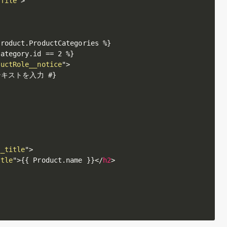
ofile
"
>
roduct.ProductCategories %}

ategory.id == 2 %}

ductRole__notice
"
>
いテキストを入力 #}

__title
"
>
itle
"
>
{{ Product.name }}
</
h2
>