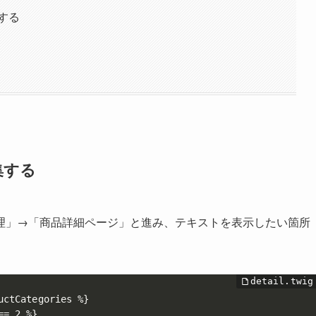
する
集する
理」→「商品詳細ページ」と進み、テキストを表示したい箇所
ctCategories %}

= 2 %}
