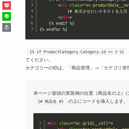
<
div
class
=
"
ec-productRole__no
            {# 表示させたいテキストを入力 #
</
div
>
    {% endif %}

{% endfor %}
{% if ProductCategory.Category.id == 2 %}
てください。
カテゴリーのIDは、「商品管理」→「カテゴリ管
本ページ冒頭の実装例の位置（商品名の上）
の上にコードを挿入します。
{# 商品名 #}
<
div
class
=
"
ec-grid2__cell
"
>