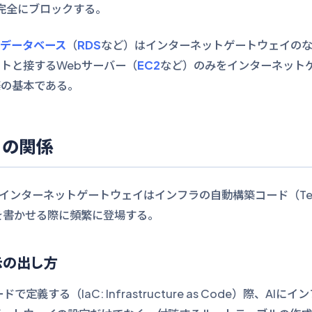
完全にブロックする。
データベース
（
RDS
など）はインターネットゲートウェイの
トと接するWebサーバー（
EC2
など）のみをインターネット
築の基本である。
との関係
インターネットゲートウェイはインフラの自動構築コード（Terr
など）を書かせる際に頻繁に登場する。
示の出し方
定義する（IaC: Infrastructure as Code）際、A