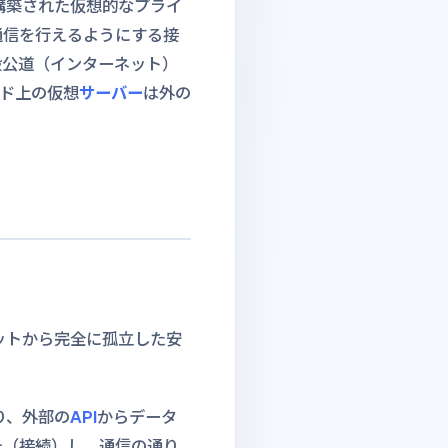
構築された仮想的なプライ
通信を行えるようにする接
般公道（インターネット）
ド上の仮想
サーバー
は外の
ーネットから完全に孤立した安
り、外部の
API
からデータ
チ（接続）し、通信の通り