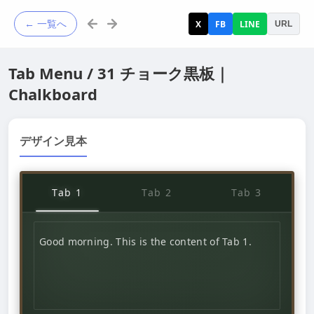
← 一覧へ
X
FB
LINE
URL
Tab Menu / 31 チョーク黒板｜
Chalkboard
デザイン見本
Tab 1
Tab 2
Tab 3
Good morning. This is the content of Tab 1.