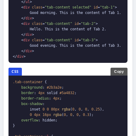
</
ul
>
<
div
class
=
"tab-content selected"
id
=
"tab-1"
>
        Good morning. This is the content of Tab 1.

</
div
>
<
div
class
=
"tab-content"
id
=
"tab-2"
>
        Hello. This is the content of Tab 2.

</
div
>
<
div
class
=
"tab-content"
id
=
"tab-3"
>
        Good evening. This is the content of Tab 3.

</
div
>
</
div
>
CSS
Copy
.tab-container
 {

background
: 
#2b3a2e
;

border
: 
4px
 solid 
#5a4832
;

border-radius
: 
4px
;

box-shadow
:

        inset 
0
0
80px
rgba
(
0
, 
0
, 
0
, 
0.25
),

0
4px
16px
rgba
(
0
, 
0
, 
0
, 
0.3
);

overflow
: hidden;

}
