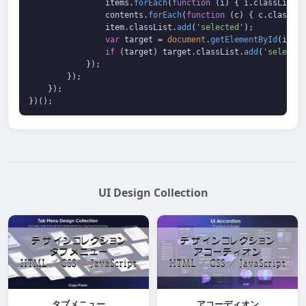
                items.
forEach
(
function
 (
i
) { i.
classList
.
r
                contents.
forEach
(
function
 (
c
) { c.
classLis
                item.
classList
.
add
(
'selected'
);

var
 target = 
document
.
getElementById
(item.
if
 (target) target.
classList
.
add
(
'selected
            });

        });

    });

})();
UI Design Collection
タブメニュー
アコーディオン