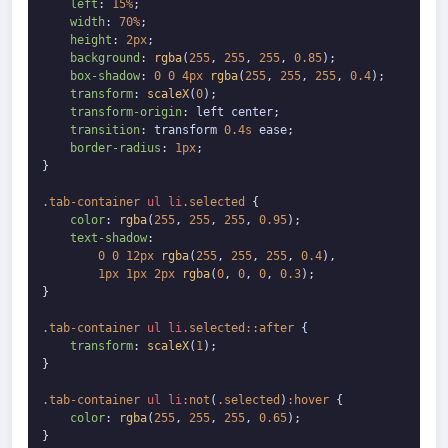
left
: 
15%
;

width
: 
70%
;

height
: 
2px
;

background
: 
rgba
(
255
, 
255
, 
255
, 
0.85
);

box-shadow
: 
0
0
4px
rgba
(
255
, 
255
, 
255
, 
0.4
);

transform
: 
scaleX
(
0
);

transform-origin
: left center;

transition
: transform 
0.4s
 ease;

border-radius
: 
1px
;

}

.tab-container
ul
li
.selected
 {

color
: 
rgba
(
255
, 
255
, 
255
, 
0.95
);

text-shadow
:

0
0
12px
rgba
(
255
, 
255
, 
255
, 
0.4
),

1px
1px
2px
rgba
(
0
, 
0
, 
0
, 
0.3
);

}

.tab-container
ul
li
.selected
::after
 {

transform
: 
scaleX
(
1
);

}

.tab-container
ul
li
:not
(
.selected
)
:hover
 {

color
: 
rgba
(
255
, 
255
, 
255
, 
0.65
);

}
