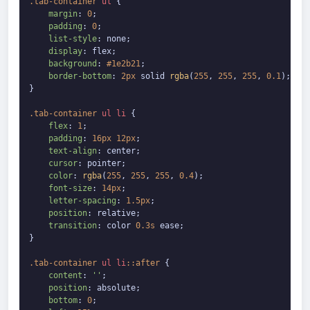
.tab-container
ul
 {

margin
: 
0
;

padding
: 
0
;

list-style
: none;

display
: flex;

background
: 
#1e2b21
;

border-bottom
: 
2px
 solid 
rgba
(
255
, 
255
, 
255
, 
0.1
);

}

.tab-container
ul
li
 {

flex
: 
1
;

padding
: 
16px
12px
;

text-align
: center;

cursor
: pointer;

color
: 
rgba
(
255
, 
255
, 
255
, 
0.4
);

font-size
: 
14px
;

letter-spacing
: 
1.5px
;

position
: relative;

transition
: color 
0.3s
 ease;

}

.tab-container
ul
li
::after
 {

content
: 
''
;

position
: absolute;

bottom
: 
0
;
