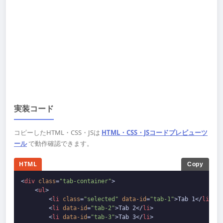
実装コード
コピーしたHTML・CSS・JSは
HTML・CSS・JSコードプレビューツ
ール
で動作確認できます。
HTML
Copy
<
div
class
=
"tab-container"
>
<
ul
>
<
li
class
=
"selected"
data-id
=
"tab-1"
>
Tab 1
</
li
>
<
li
data-id
=
"tab-2"
>
Tab 2
</
li
>
<
li
data-id
=
"tab-3"
>
Tab 3
</
li
>