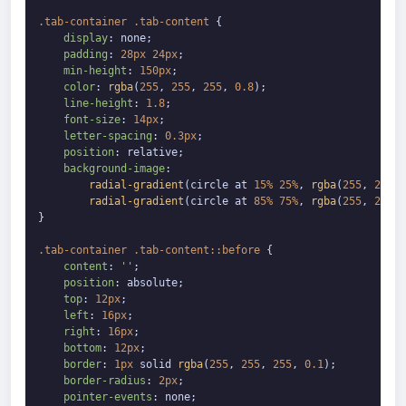
.tab-container
.tab-content
 {

display
: none;

padding
: 
28px
24px
;

min-height
: 
150px
;

color
: 
rgba
(
255
, 
255
, 
255
, 
0.8
);

line-height
: 
1.8
;

font-size
: 
14px
;

letter-spacing
: 
0.3px
;

position
: relative;

background-image
:

radial-gradient
(circle at 
15%
25%
, 
rgba
(
255
, 
255
, 
radial-gradient
(circle at 
85%
75%
, 
rgba
(
255
, 
255
, 
}

.tab-container
.tab-content
::before
 {

content
: 
''
;

position
: absolute;

top
: 
12px
;

left
: 
16px
;

right
: 
16px
;

bottom
: 
12px
;

border
: 
1px
 solid 
rgba
(
255
, 
255
, 
255
, 
0.1
);

border-radius
: 
2px
;

pointer-events
: none;
