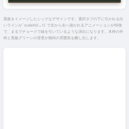
黒板をイメージしたシックなデザインです。選択タブの下に引かれる白
いラインが `scaleX(0→1)` で左から右へ描かれるアニメーションが特徴
で、まるでチョークで線を引いているような演出になります。木枠の外
枠と黒板グリーンの背景が独特の雰囲気を醸し出します。