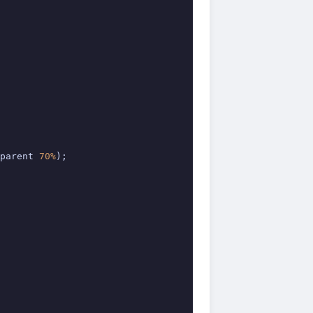
parent 
70%
);
