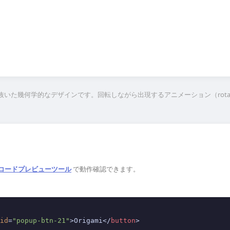
形に切り抜いた幾何学的なデザインです。回転しながら出現するアニメーション（ro
JSコードプレビューツール
で動作確認できます。
id
=
"popup-btn-21"
>
Origami
</
button
>