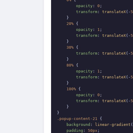
opacity
: 
0
;

transform
: 
translateX
(-
5
    }

20%
 {

opacity
: 
1
;

transform
: 
translateX
(-
5
    }

30%
 {

transform
: 
translateX
(-
5
    }

80%
 {

opacity
: 
1
;

transform
: 
translateX
(-
5
    }

100%
 {

opacity
: 
0
;

transform
: 
translateX
(-
5
    }

.popup-content-21
 {

background
: 
linear-gradient
(
padding
: 
50px
;
