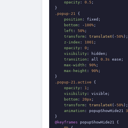
opacity
: 
0.5
;

.popup-21
 {

position
: fixed;

bottom
: -
100%
;

left
: 
50%
;

transform
: 
translateX
(-
50%
);

z-index
: 
1001
;

opacity
: 
0
;

visibility
: hidden;

transition
: all 
0.3s
 ease;

max-width
: 
90%
;

max-height
: 
90%
;

.popup-21
.active
 {

opacity
: 
1
;

visibility
: visible;

bottom
: 
20px
;

transform
: 
translateX
(-
50%
);

animation
: popupShowHide21 
3
@keyframes
 popupShowHide21 {

0%
 {
