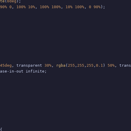
te
(
0deg
);

90%
0
, 
100%
10%
, 
100%
100%
, 
10%
100%
, 
0
90%
);

45deg
, transparent 
30%
, 
rgba
(
255
,
255
,
255
,
0.1
) 
50%
, trans
ase-in-out infinite;

{
