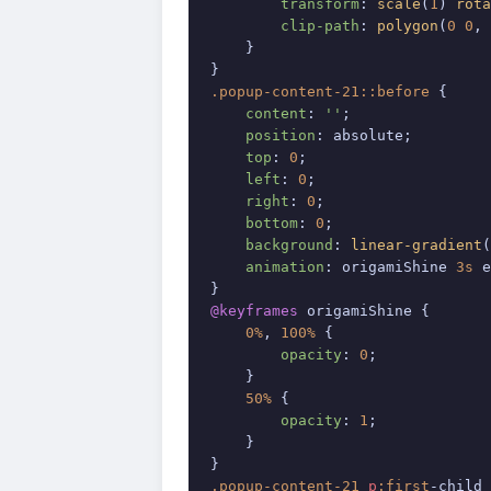
transform
: 
scale
(
1
) 
rota
clip-path
: 
polygon
(
0
0
, 
    }

.popup-content-21
::before
 {

content
: 
''
;

position
: absolute;

top
: 
0
;

left
: 
0
;

right
: 
0
;

bottom
: 
0
;

background
: 
linear-gradient
(
animation
: origamiShine 
3s
 e
@keyframes
 origamiShine {

0%
, 
100%
 {

opacity
: 
0
;

    }

50%
 {

opacity
: 
1
;

    }

.popup-content-21
p
:first
-child 