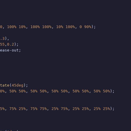
0
, 
100%
10%
, 
100%
100%
, 
10%
100%
, 
0
90%
);

.3
),

55
,
0.2
);

ease-out;

tate
(
45deg
);

0%
, 
50%
50%
, 
50%
50%
, 
50%
50%
, 
50%
50%
, 
50%
50%
);

5%
, 
75%
25%
, 
75%
75%
, 
25%
75%
, 
25%
25%
, 
25%
25%
);
