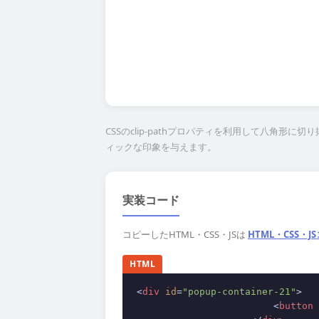
CSSのclip-pathプロパティを利用して八角
ィックな印象を与えます。
実装コード
コピーしたHTML・CSS・JSは
HTML・CSS・
HTML
<
div
id
=
"popup-container-21"
>
<
button