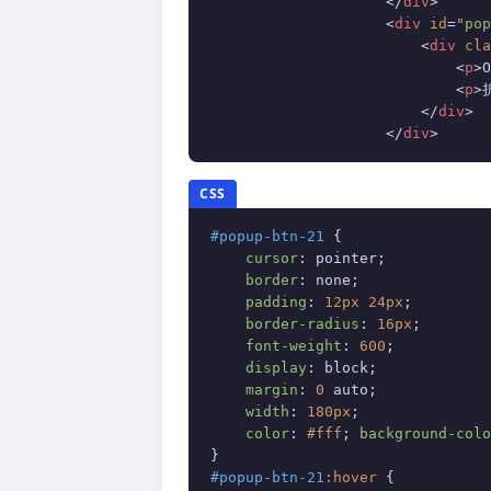
</
div
>
<
div
id
=
"pop
<
div
cla
<
p
>
O
<
p
>
</
div
>
</
div
>
CSS
#popup-btn-21
 {

cursor
: pointer;

border
: none;

padding
: 
12px
24px
;

border-radius
: 
16px
;

font-weight
: 
600
;

display
: block;

margin
: 
0
 auto;

width
: 
180px
;

color
: 
#fff
; 
background-colo
#popup-btn-21
:hover
 {
