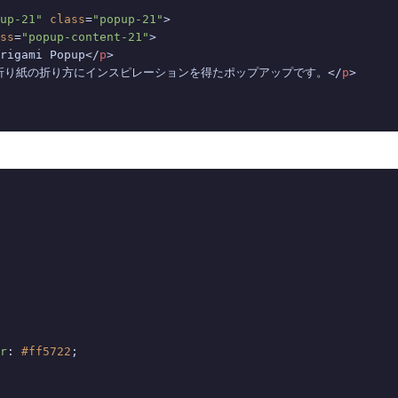
up-21"
class
=
"popup-21"
>
ss
=
"popup-content-21"
>
rigami Popup
</
p
>
折り紙の折り方にインスピレーションを得たポップアップです。
</
p
>
r
: 
#ff5722
;
