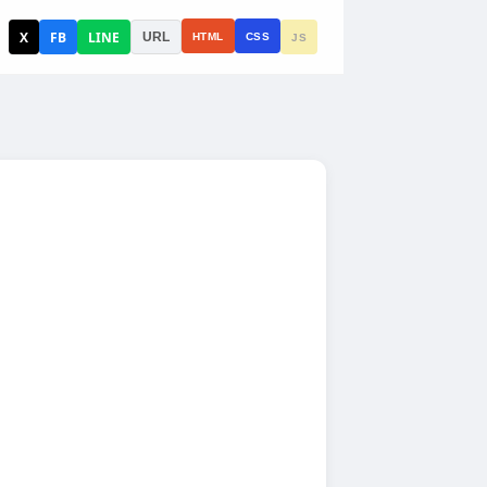
X
FB
LINE
URL
HTML
CSS
JS