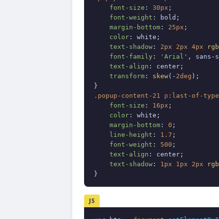
font-size
: 
30px
;

font-weight
: bold;

margin-bottom
: 
25px
;

color
: white;

text-shadow
: 
2px
2px
4px
rgb
font-family
: 
'Arial'
, sans-s
text-align
: center;

transform
: 
skew
(-
2deg
);

.popup-content-21
p
:last-of-type
font-size
: 
16px
;

color
: white;

margin-bottom
: 
0
;

line-height
: 
1.7
;

font-weight
: 
500
;

text-align
: center;

text-shadow
: 
1px
1px
2px
rgb
}
JS