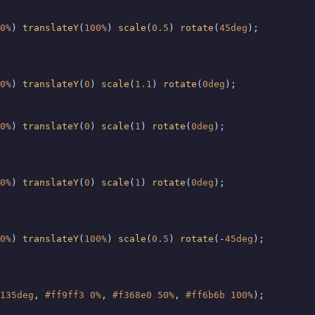
0%
) 
translateY
(
100%
) 
scale
(
0.5
) 
rotate
(
45deg
);

0%
) 
translateY
(
0
) 
scale
(
1.1
) 
rotate
(
0deg
);

0%
) 
translateY
(
0
) 
scale
(
1
) 
rotate
(
0deg
);

0%
) 
translateY
(
0
) 
scale
(
1
) 
rotate
(
0deg
);

0%
) 
translateY
(
100%
) 
scale
(
0.5
) 
rotate
(-
45deg
);

135deg
, 
#ff9ff3
0%
, 
#f368e0
50%
, 
#ff6b6b
100%
);
