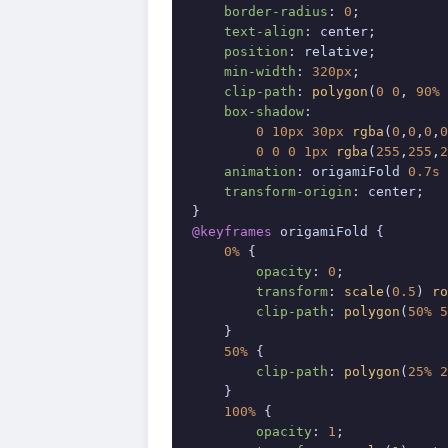
border-radius
: 
0
;

text-align
: center;

position
: relative;

min-width
: 
320px
;

clip-path
: 
polygon
(
0
0
, 
90%
box-shadow
: 

0
10px
30px
rgba
(
0
,
0
,
0
,
0
0
0
0
1px
rgba
(
255
,
255
,
2
animation
: origamiFold 
0.7s
 
transform-origin
: center;

@keyframes
 origamiFold {

0%
 {

opacity
: 
0
;

transform
: 
scale
(
0.5
) 
ro
clip-path
: 
polygon
(
50%
5
    }

50%
 {

clip-path
: 
polygon
(
25%
2
    }

100%
 {

opacity
: 
1
;
