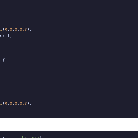
a
(
0
,
0
,
0
,
0.3
);

erif;

 {

a
(
0
,
0
,
0
,
0.3
);
