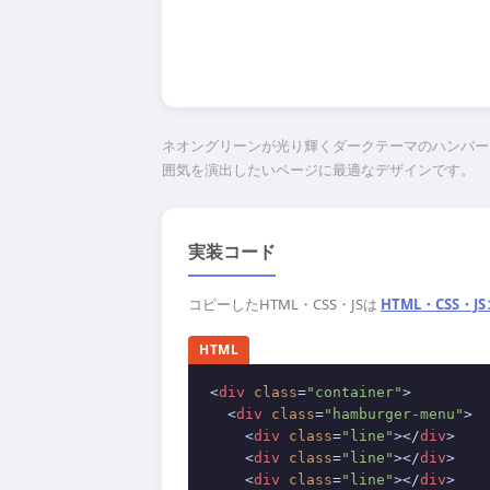
ネオングリーンが光り輝くダークテーマのハンバー
囲気を演出したいページに最適なデザインです。
実装コード
コピーしたHTML・CSS・JSは
HTML・CSS・
HTML
<
div
class
=
"container"
>
<
div
class
=
"hamburger-menu"
>
<
div
class
=
"line"
>
</
div
>
<
div
class
=
"line"
>
</
div
>
<
div
class
=
"line"
>
</
div
>