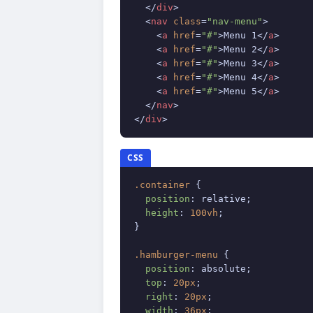
</
div
>
<
nav
class
=
"nav-menu"
>
<
a
href
=
"#"
>
Menu 1
</
a
>
<
a
href
=
"#"
>
Menu 2
</
a
>
<
a
href
=
"#"
>
Menu 3
</
a
>
<
a
href
=
"#"
>
Menu 4
</
a
>
<
a
href
=
"#"
>
Menu 5
</
a
>
</
nav
>
</
div
>
CSS
.container
 {

position
: relative;

height
: 
100vh
;

}

.hamburger-menu
 {

position
: absolute;

top
: 
20px
;

right
: 
20px
;

width
: 
36px
;
