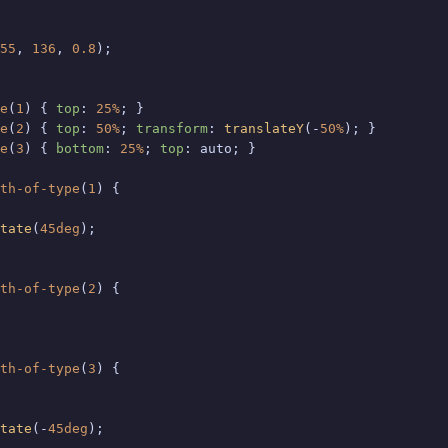
55
, 
136
, 
0.8
);

e
(
1
) { 
top
: 
25%
e
(
2
) { 
top
: 
50%
; 
transform
: 
translateY
(-
50%
e
(
3
) { 
bottom
: 
25%
; 
top
: auto; }

th-of-type
(
1
) {

tate
(
45deg
);

th-of-type
(
2
) {

th-of-type
(
3
) {

tate
(-
45deg
);
