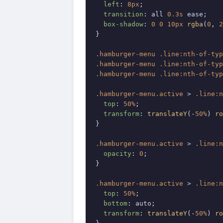
left
: 
8px
;

transition
: all 
0.3s
 ease;

box-shadow
: 
0
0
10px
rgba
(
0
, 
2
}

.hamburger-menu
.line
:nth-of-typ
.hamburger-menu
.line
:nth-of-typ
.hamburger-menu
.line
:nth-of-typ
.hamburger-menu
.active
 > 
.line
:n
top
: 
50%
;

transform
: 
translateY
(-
50%
) 
ro
}

.hamburger-menu
.active
 > 
.line
:n
opacity
: 
0
;

}

.hamburger-menu
.active
 > 
.line
:n
top
: 
50%
;

bottom
: auto;

transform
: 
translateY
(-
50%
) 
ro