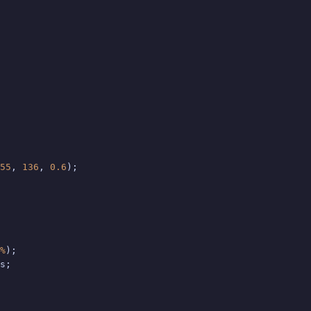
55
, 
136
, 
0.6
);

%
);

s;
