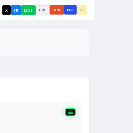
X
FB
LINE
URL
HTML
CSS
JS