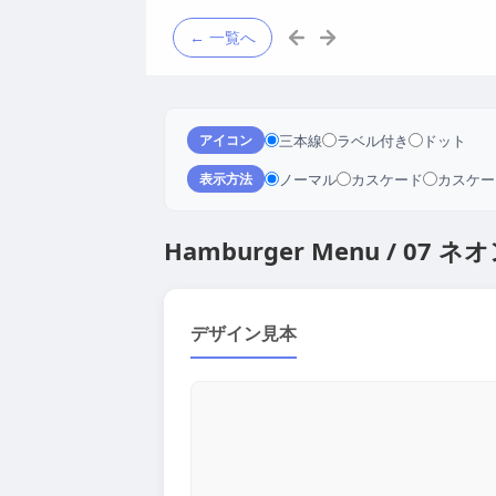
← 一覧へ
三本線
ラベル付き
ドット
アイコン
ノーマル
カスケード
カスケー
表示方法
Hamburger Menu / 07 ネ
デザイン見本