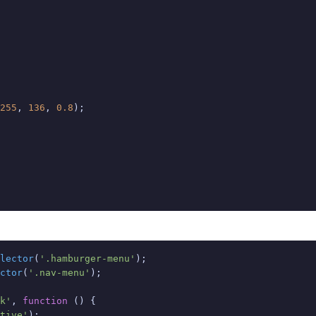
255
, 
136
, 
0.8
);

lector
(
'.hamburger-menu'
ctor
(
'.nav-menu'
);

k'
, 
function
 (
) {

tive'
);
