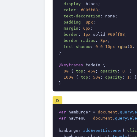
display
: block;

color
: 
#00ff88
;

text-decoration
: none;

padding
: 
8px
;

margin
: 
6px
;

border
: 
1px
 solid 
#00ff88
;

border-radius
: 
8px
;

text-shadow
: 
0
0
10px
rgba
(
0
, 
}

@keyframes
 fadeIn {

0%
 { 
top
: 
45%
; 
opacity
: 
0
; }

100%
 { 
top
: 
50%
; 
opacity
: 
1
; }

}
JS
var
 hamburger = 
document
.
querySe
var
 navMenu = 
document
.
querySele
hamburger.
addEventListener
(
'clic
  hamburger.
classList
.
toggle
(
'ac