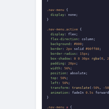
}

.nav-menu
 {

display
: none;

}

.nav-menu
.active
 {

display
: flex;

flex-direction
: column;

background
: 
#000
;

border
: 
2px
 solid 
#00ff88
;

border-radius
: 
15px
;

box-shadow
: 
0
0
30px
rgba
(
0
, 
2
padding
: 
20px
;

width
: 
56%
;

position
: absolute;

top
: 
50%
;

left
: 
50%
;

transform
: 
translate
(-
50%
, -
50
animation
: fadeIn 
0.5s
 forward
}

.nav-menu
a
 {
