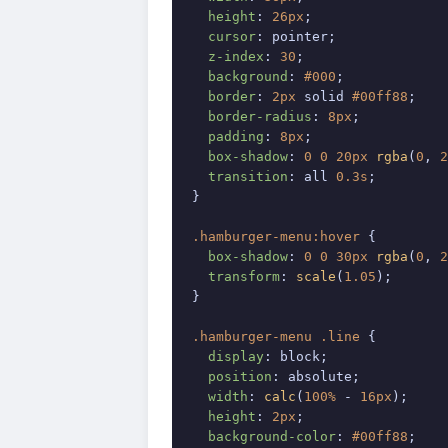
height
: 
26px
;

cursor
: pointer;

z-index
: 
30
;

background
: 
#000
;

border
: 
2px
 solid 
#00ff88
;

border-radius
: 
8px
;

padding
: 
8px
;

box-shadow
: 
0
0
20px
rgba
(
0
, 
2
transition
: all 
0.3s
;

}

.hamburger-menu
:hover
 {

box-shadow
: 
0
0
30px
rgba
(
0
, 
2
transform
: 
scale
(
1.05
);

}

.hamburger-menu
.line
 {

display
: block;

position
: absolute;

width
: 
calc
(
100%
 - 
16px
);

height
: 
2px
;

background-color
: 
#00ff88
;
