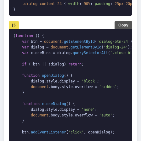
.dialog-content-24
 { 
width
: 
90%
; 
padding
: 
25px
20px
; }

}
JS
Copy
(
function
 (
) {

var
 btn = 
document
.
getElementById
(
'dialog-btn-24'
);

var
 dialog = 
document
.
getElementById
(
'dialog-24'
);

var
 closeBtns = dialog.
querySelectorAll
(
'.close-btn-24
if
 (!btn || !dialog) 
return
;

function
openDialog
(
) {

        dialog.
style
.
display
 = 
'block'
;

document
.
body
.
style
.
overflow
 = 
'hidden'
;

    }

function
closeDialog
(
) {

        dialog.
style
.
display
 = 
'none'
;

document
.
body
.
style
.
overflow
 = 
'auto'
;

    }

    btn.
addEventListener
(
'click'
, openDialog);
