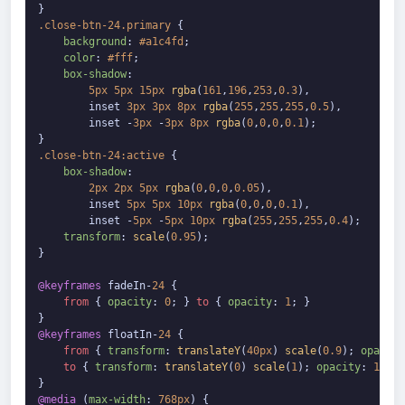
.close-btn-24
.primary
 {

background
: 
#a1c4fd
;

color
: 
#fff
;

box-shadow
: 

5px
5px
15px
rgba
(
161
,
196
,
253
,
0.3
),

        inset 
3px
3px
8px
rgba
(
255
,
255
,
255
,
0.5
),

        inset -
3px
 -
3px
8px
rgba
(
0
,
0
,
0
,
0.1
);

.close-btn-24
:active
 {

box-shadow
: 

2px
2px
5px
rgba
(
0
,
0
,
0
,
0.05
),

        inset 
5px
5px
10px
rgba
(
0
,
0
,
0
,
0.1
),

        inset -
5px
 -
5px
10px
rgba
(
255
,
255
,
255
,
0.4
);

transform
: 
scale
(
0.95
);

}

@keyframes
 fadeIn-
24
 {

from
 { 
opacity
: 
0
; } 
to
 { 
opacity
: 
1
; }

@keyframes
 floatIn-
24
 {

from
 { 
transform
: 
translateY
(
40px
) 
scale
(
0.9
); 
opacity
to
 { 
transform
: 
translateY
(
0
) 
scale
(
1
); 
opacity
: 
1
; }

@media
 (
max-width
: 
768px
) {
