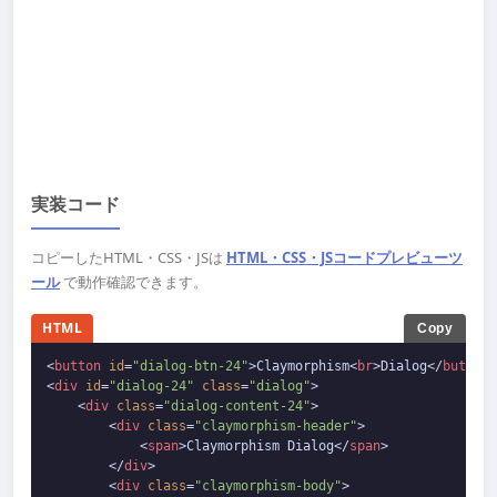
実装コード
コピーしたHTML・CSS・JSは
HTML・CSS・JSコードプレビューツ
ール
で動作確認できます。
HTML
Copy
<
button
id
=
"dialog-btn-24"
>
Claymorphism
<
br
>
Dialog
</
button
>
<
div
id
=
"dialog-24"
class
=
"dialog"
>
<
div
class
=
"dialog-content-24"
>
<
div
class
=
"claymorphism-header"
>
<
span
>
Claymorphism Dialog
</
span
>
</
div
>
<
div
class
=
"claymorphism-body"
>