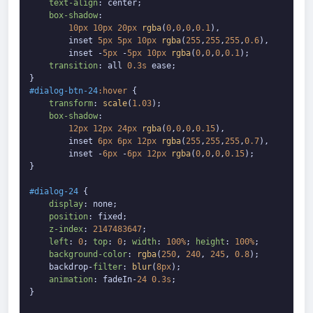
text-align
: center;

box-shadow
: 

10px
10px
20px
rgba
(
0
,
0
,
0
,
0.1
),

        inset 
5px
5px
10px
rgba
(
255
,
255
,
255
,
0.6
),

        inset -
5px
 -
5px
10px
rgba
(
0
,
0
,
0
,
0.1
);

transition
: all 
0.3s
 ease;

#dialog-btn-24
:hover
 {

transform
: 
scale
(
1.03
);

box-shadow
: 

12px
12px
24px
rgba
(
0
,
0
,
0
,
0.15
),

        inset 
6px
6px
12px
rgba
(
255
,
255
,
255
,
0.7
),

        inset -
6px
 -
6px
12px
rgba
(
0
,
0
,
0
,
0.15
);

}

#dialog-24
 {

display
: none;

position
: fixed;

z-index
: 
2147483647
;

left
: 
0
; 
top
: 
0
; 
width
: 
100%
; 
height
: 
100%
;

background-color
: 
rgba
(
250
, 
240
, 
245
, 
0.8
);

    backdrop-
filter
: 
blur
(
8px
);

animation
: fadeIn-
24
0.3s
;

}
