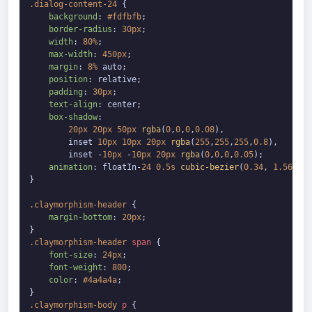
.dialog-content-24
 {

background
: 
#fdfbfb
;

border-radius
: 
30px
;

width
: 
80%
;

max-width
: 
450px
;

margin
: 
8%
 auto;

position
: relative;

padding
: 
30px
;

text-align
: center;

box-shadow
: 

20px
20px
50px
rgba
(
0
,
0
,
0
,
0.08
),

        inset 
10px
10px
20px
rgba
(
255
,
255
,
255
,
0.8
),

        inset -
10px
 -
10px
20px
rgba
(
0
,
0
,
0
,
0.05
);

animation
: floatIn-
24
0.5s
cubic-bezier
(
0.34
, 
1.56
, 
0.
}

.claymorphism-header
 {

margin-bottom
: 
20px
;

.claymorphism-header
span
 {

font-size
: 
24px
;

font-weight
: 
800
;

color
: 
#4a4a4a
;

.claymorphism-body
p
 {
