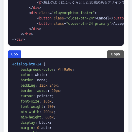
<
p
>
粘土のようにふっくらとした3D感のあるデザインです
</
div
>
<
div
class
=
"claymorphism-footer"
>
<
button
class
=
"close-btn-24"
>
Cancel
</
button
>
<
button
class
=
"close-btn-24 primary"
>
Accept
</
b
</
div
>
</
div
>
</
div
>
CSS
Copy
#dialog-btn-24
 {

background-color
: 
#ff9a9e
;

color
: white;

border
: none;

padding
: 
12px
24px
;

border-radius
: 
20px
;

cursor
: pointer;

font-size
: 
16px
;

font-weight
: 
700
;

min-width
: 
200px
;

min-height
: 
60px
;

display
: block;

margin
: 
0
 auto;
