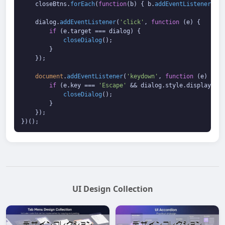
    closeBtns.
forEach
(
function
(
b
) { b.
addEventListener
(
'cl
    dialog.
addEventListener
(
'click'
, 
function
 (
e
) {

if
 (e.
target
 === dialog) {

closeDialog
();

        }

    });

document
.
addEventListener
(
'keydown'
, 
function
 (
e
) {

if
 (e.
key
 === 
'Escape'
 && dialog.
style
.
display
 ===
closeDialog
();

        }

    });

})();
UI Design Collection