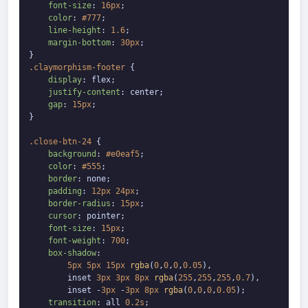
font-size
: 
16px
;

color
: 
#777
;

line-height
: 
1.6
;

margin-bottom
: 
30px
;

.claymorphism-footer
 {

display
: flex;

justify-content
: center;

gap
: 
15px
;

}

.close-btn-24
 {

background
: 
#e0eaf5
;

color
: 
#555
;

border
: none;

padding
: 
12px
24px
;

border-radius
: 
15px
;

cursor
: pointer;

font-size
: 
15px
;

font-weight
: 
700
;

box-shadow
: 

5px
5px
15px
rgba
(
0
,
0
,
0
,
0.05
),

        inset 
3px
3px
8px
rgba
(
255
,
255
,
255
,
0.7
),

        inset -
3px
 -
3px
8px
rgba
(
0
,
0
,
0
,
0.05
);

transition
: all 
0.2s
;
