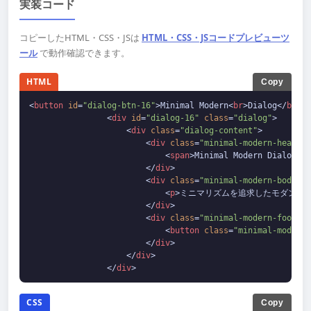
実装コード
コピーしたHTML・CSS・JSは
HTML・CSS・JSコードプレビューツ
ール
で動作確認できます。
HTML
Copy
<
button
id
=
"dialog-btn-16"
>
Minimal Modern
<
br
>
Dialog
</
butto
<
div
id
=
"dialog-16"
class
=
"dialog"
>
<
div
class
=
"dialog-content"
>
<
div
class
=
"minimal-modern-header"
<
span
>
Minimal Modern Dialog
</
s
</
div
>
<
div
class
=
"minimal-modern-body"
>
<
p
>
ミニマリズムを追求したモダンな
</
div
>
<
div
class
=
"minimal-modern-footer"
<
button
class
=
"minimal-modern-
</
div
>
</
div
>
</
div
>
CSS
Copy