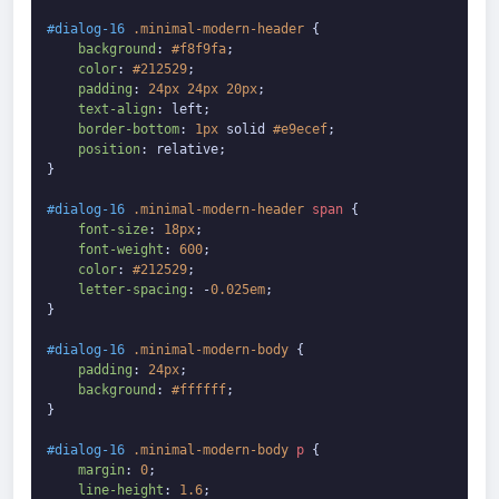
#dialog-16
.minimal-modern-header
 {

background
: 
#f8f9fa
;

color
: 
#212529
;

padding
: 
24px
24px
20px
;

text-align
: left;

border-bottom
: 
1px
 solid 
#e9ecef
;

position
: relative;

}

#dialog-16
.minimal-modern-header
span
 {

font-size
: 
18px
;

font-weight
: 
600
;

color
: 
#212529
;

letter-spacing
: -
0.025em
;

}

#dialog-16
.minimal-modern-body
 {

padding
: 
24px
;

background
: 
#ffffff
;

}

#dialog-16
.minimal-modern-body
p
 {

margin
: 
0
;

line-height
: 
1.6
;
