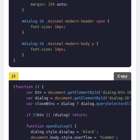
margin
: 
15%
 auto;

    }

#dialog-16
.minimal-modern-header
span
 {

font-size
: 
16px
;

    }

#dialog-16
.minimal-modern-body
p
 {

font-size
: 
14px
;

    }

}
JS
Copy
(
function
 (
) {

var
 btn = 
document
.
getElementById
(
'dialog-btn-16'
);

var
 dialog = 
document
.
getElementById
(
'dialog-16'
);

var
 closeBtns = dialog ? dialog.
querySelectorAll
(
'bu
if
 (!btn || !dialog) 
return
;

function
openDialog
(
) {

        dialog.
style
.
display
 = 
'block'
;

document
.
body
.
style
.
overflow
 = 
'hidden'
;
