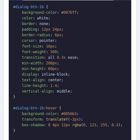
#dialog-btn-16
 {

background-color
: 
#007bff
;

color
: white;

border
: none;

padding
: 
12px
24px
;

border-radius
: 
6px
;

cursor
: pointer;

font-size
: 
16px
;

font-weight
: 
500
;

transition
: all 
0.3s
 ease;

min-width
: 
200px
;

min-height
: 
60px
;

display
: inline-block;

text-align
: center;

line-height
: 
1.4
;

vertical-align
: middle;

}

#dialog-btn-16
:hover
 {

background-color
: 
#0056b3
;

transform
: 
translateY
(-
2px
);

box-shadow
: 
0
4px
12px
rgba
(
0
, 
123
, 
255
, 
0.3
);

}
