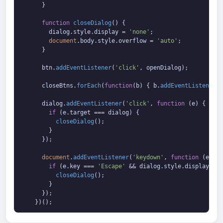
      }

function
closeDialog
(
) {

        dialog.
style
.
display
 = 
'none'
;

document
.
body
.
style
.
overflow
 = 
'auto'
;

      }

      btn.
addEventListener
(
'click'
, openDialog);

      closeBtns.
forEach
(
function
(
b
) { b.
addEventListener
(
'
      dialog.
addEventListener
(
'click'
, 
function
 (
e
) {

if
 (e.
target
 === dialog) {

closeDialog
();

        }

      });

document
.
addEventListener
(
'keydown'
, 
function
 (
e
) {

if
 (e.
key
 === 
'Escape'
 && dialog.
style
.
display
 ===
closeDialog
();

        }

      });

    })();