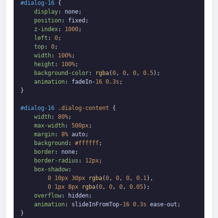
#dialog-16
 {

display
: none;

position
: fixed;

z-index
: 
1000
;

left
: 
0
;

top
: 
0
;

width
: 
100%
;

height
: 
100%
;

background-color
: 
rgba
(
0
, 
0
, 
0
, 
0.5
);

animation
: fadeIn-
16
0.3s
;

}

#dialog-16
.dialog-content
 {

width
: 
80%
;

max-width
: 
500px
;

margin
: 
8%
 auto;

background
: 
#ffffff
;

border
: none;

border-radius
: 
12px
;

box-shadow
:

0
10px
30px
rgba
(
0
, 
0
, 
0
, 
0.1
),

0
1px
8px
rgba
(
0
, 
0
, 
0
, 
0.05
);

overflow
: hidden;

animation
: slideInFromTop-
16
0.3s
 ease-out;

}
