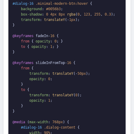
#dialog-16
.minimal-modern-btn
:hover
 {

background
: 
#0056b3
;

box-shadow
: 
0
4px
8px
rgba
(
0
, 
123
, 
255
, 
0.3
);

transform
: 
translateY
(-
1px
);

}

@keyframes
 fadeIn-
16
 {

from
 { 
opacity
: 
0
; }

to
 { 
opacity
: 
1
; }

}

@keyframes
 slideInFromTop-
16
 {

from
 {

transform
: 
translateY
(-
50px
);

opacity
: 
0
;

    }

to
 {

transform
: 
translateY
(
0
);

opacity
: 
1
;

    }

}

@media
 (
max-width
: 
768px
) {

#dialog-16
.dialog-content
 {

width
: 
90%
;
