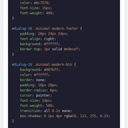
color
: 
#6c757d
;

font-size
: 
15px
;

font-weight
: 
400
;

}

#dialog-16
.minimal-modern-footer
 {

padding
: 
20px
24px
24px
;

text-align
: right;

background
: 
#ffffff
;

border-top
: 
1px
 solid 
#e9ecef
;

}

#dialog-16
.minimal-modern-btn
 {

background
: 
#007bff
;

color
: 
#ffffff
;

border
: none;

padding
: 
10px
20px
;

border-radius
: 
6px
;

cursor
: pointer;

font-size
: 
14px
;

font-weight
: 
500
;

transition
: all 
0.2s
 ease;

box-shadow
: 
0
2px
4px
rgba
(
0
, 
123
, 
255
, 
0.2
);

}
