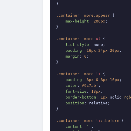
}

.container
.more
.appear
 {

max-height
: 
200px
;

}

.container
.more
ul
 {

list-style
: none;

padding
: 
16px
24px
20px
;

margin
: 
0
;

}

.container
.more
li
 {

padding
: 
8px
0
8px
16px
;

color
: 
#9c7abf
;

font-size
: 
13px
;

border-bottom
: 
1px
 solid 
rgb
position
: relative;

}

.container
.more
li
::before
 {

content
: 
''
;
