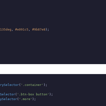
135deg
, 
#e091c5
, 
#9b87e8
);

rySelector
(
'.container'
);

Selector
(
'.btn-box button'
);

ySelector
(
'.more'
);
