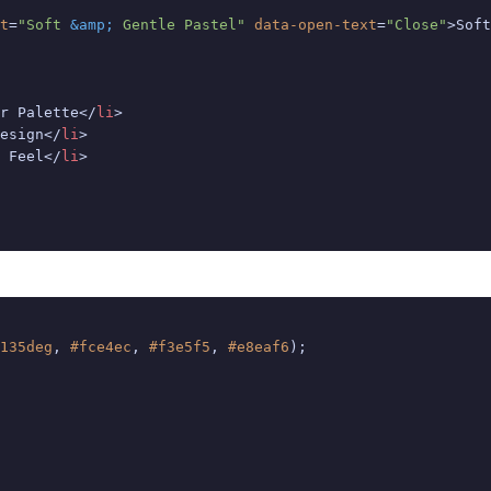
t
=
"Soft 
&amp;
 Gentle Pastel"
data-open-text
=
"Close"
>
Soft
r Palette
</
li
>
esign
</
li
>
 Feel
</
li
>
135deg
, 
#fce4ec
, 
#f3e5f5
, 
#e8eaf6
);
