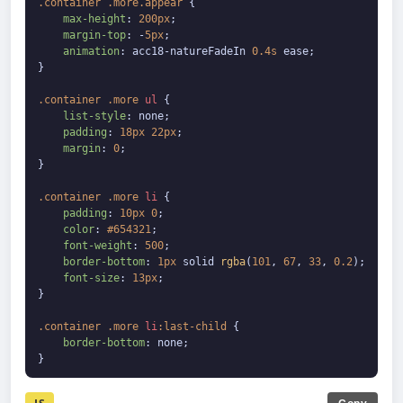
.container
.more
.appear
 {

max-height
: 
200px
;

margin-top
: -
5px
;

animation
: acc18-natureFadeIn 
0.4s
 ease;

}

.container
.more
ul
 {

list-style
: none;

padding
: 
18px
22px
;

margin
: 
0
;

}

.container
.more
li
 {

padding
: 
10px
0
;

color
: 
#654321
;

font-weight
: 
500
;

border-bottom
: 
1px
 solid 
rgba
(
101
, 
67
, 
33
, 
0.2
);

font-size
: 
13px
;

}

.container
.more
li
:last-child
 {

border-bottom
: none;

}