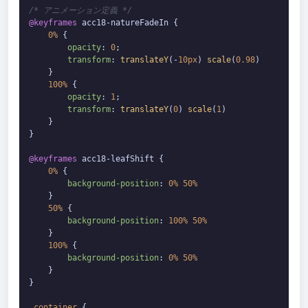
/* アニメーション定義 */
@keyframes
 acc18-natureFadeIn {

0%
 {

opacity
: 
0
;

transform
: 
translateY
(-
10px
) 
scale
(
0.98
)

    }

100%
 {

opacity
: 
1
;

transform
: 
translateY
(
0
) 
scale
(
1
)

    }

}

@keyframes
 acc18-leafShift {

0%
 {

background-position
: 
0%
50%
    }

50%
 {

background-position
: 
100%
50%
    }

100%
 {

background-position
: 
0%
50%
    }

}

.container
 {
