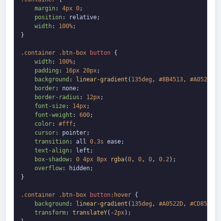
margin
: 
4px
0
;

position
: relative;

width
: 
100%
;

}

.container
.btn-box
button
 {

width
: 
100%
;

padding
: 
16px
20px
;

background
: 
linear-gradient
(
135deg
, 
#8B4513
, 
#A0522D
, 
border
: none;

border-radius
: 
12px
;

font-size
: 
14px
;

font-weight
: 
600
;

color
: 
#fff
;

cursor
: pointer;

transition
: all 
0.3s
 ease;

text-align
: left;

box-shadow
: 
0
4px
8px
rgba
(
0
, 
0
, 
0
, 
0.2
);

overflow
: hidden;

}

.container
.btn-box
button
:hover
 {

background
: 
linear-gradient
(
135deg
, 
#A0522D
, 
#CD853F
, 
transform
: 
translateY
(-
2px
);
