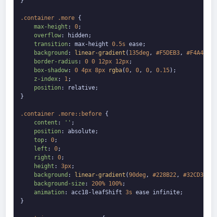
}

.container
.more
 {

max-height
: 
0
;

overflow
: hidden;

transition
: max-height 
0.5s
 ease;

background
: 
linear-gradient
(
135deg
, 
#F5DEB3
, 
#F4A460
, 
border-radius
: 
0
0
12px
12px
;

box-shadow
: 
0
4px
8px
rgba
(
0
, 
0
, 
0
, 
0.15
);

z-index
: 
1
;

position
: relative;

}

.container
.more
::before
 {

content
: 
''
;

position
: absolute;

top
: 
0
;

left
: 
0
;

right
: 
0
;

height
: 
3px
;

background
: 
linear-gradient
(
90deg
, 
#228B22
, 
#32CD32
, 
#
background-size
: 
200%
100%
;

animation
: acc18-leafShift 
3s
 ease infinite;

}
