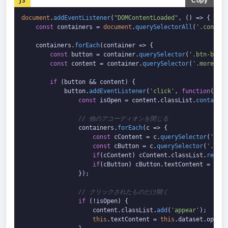
JS
Copy
document
.
addEventListener
(
"DOMContentLoaded"
, 
() =>
 {

const
 containers = 
document
.
querySelectorAll
(
'.contain
    containers.
forEach
(
container
 =>
 {

const
 button = container.
querySelector
(
'.btn-box b
const
 content = container.
querySelector
(
'.more'
);

if
 (button && content) {

            button.
addEventListener
(
'click'
, 
function
(
) {

const
 isOpen = content.
classList
.
contains
(
// 他のアコーディオンを閉じる
                containers.
forEach
(
c
 =>
 {

const
 cContent = c.
querySelector
(
'.mor
const
 cButton = c.
querySelector
(
'.btn-
if
(cContent) cContent.
classList
.
remove
if
(cButton) cButton.
textContent
 = cBut
                });

// クリックされたものだけ開く
if
 (!isOpen) {

                    content.
classList
.
add
(
'appear'
);

this
.
textContent
 = 
this
.
dataset
.
openTe