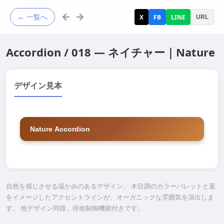
← 一覧へ
X
FB
LINE
URL
Accordion / 018 — ネイチャー｜Nature
デザイン見本
Nature Accordion
Natural wood grain texture
Organic color palette
自然を感じさせる温かみのあるデザイン。 木目調のカラーパレットと葉
をイメージしたアクセントラインが、オーガニックな雰囲気を演出しま
Warm and charming design
す。 他デザイン同様、排他制御機能付きです。