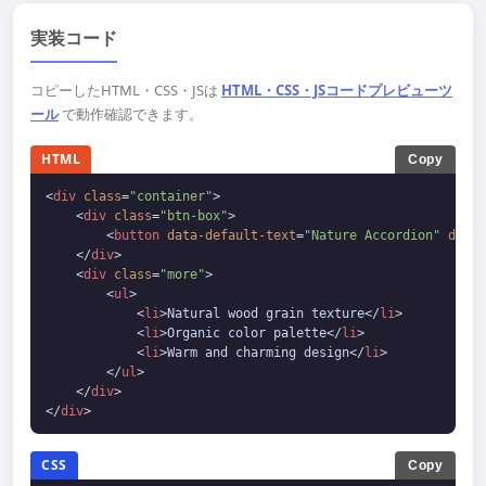
実装コード
コピーしたHTML・CSS・JSは
HTML・CSS・JSコードプレビューツ
ール
で動作確認できます。
HTML
Copy
<
div
class
=
"container"
>
<
div
class
=
"btn-box"
>
<
button
data-default-text
=
"Nature Accordion"
data-
</
div
>
<
div
class
=
"more"
>
<
ul
>
<
li
>
Natural wood grain texture
</
li
>
<
li
>
Organic color palette
</
li
>
<
li
>
Warm and charming design
</
li
>
</
ul
>
</
div
>
</
div
>
CSS
Copy